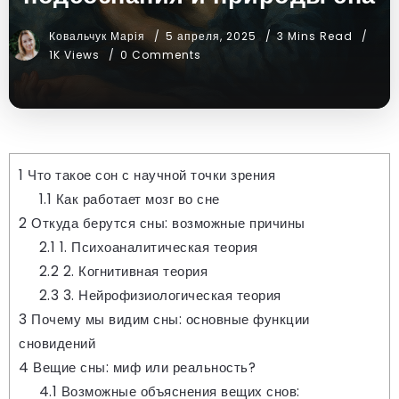
Ковальчук Марія
5 апреля, 2025
3 Mins Read
1K Views
0 Comments
1
Что такое сон с научной точки зрения
1.1
Как работает мозг во сне
2
Откуда берутся сны: возможные причины
2.1
1. Психоаналитическая теория
2.2
2. Когнитивная теория
2.3
3. Нейрофизиологическая теория
3
Почему мы видим сны: основные функции
сновидений
4
Вещие сны: миф или реальность?
4.1
Возможные объяснения вещих снов: