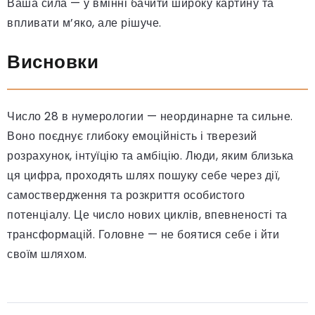
Ваша сила — у вмінні бачити широку картину та
впливати м’яко, але рішуче.
Висновки
Число 28 в нумерологии — неординарне та сильне.
Воно поєднує глибоку емоційність і тверезий
розрахунок, інтуїцію та амбіцію. Люди, яким близька
ця цифра, проходять шлях пошуку себе через дії,
самоствердження та розкриття особистого
потенціалу. Це число нових циклів, впевненості та
трансформацій. Головне — не боятися себе і йти
своїм шляхом.