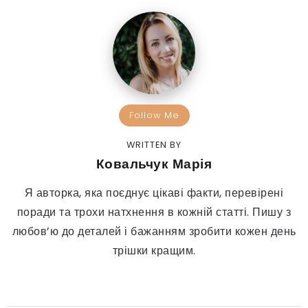
Follow Me
WRITTEN BY
Ковальчук Марія
Я авторка, яка поєднує цікаві факти, перевірені
поради та трохи натхнення в кожній статті. Пишу з
любов’ю до деталей і бажанням зробити кожен день
трішки кращим.