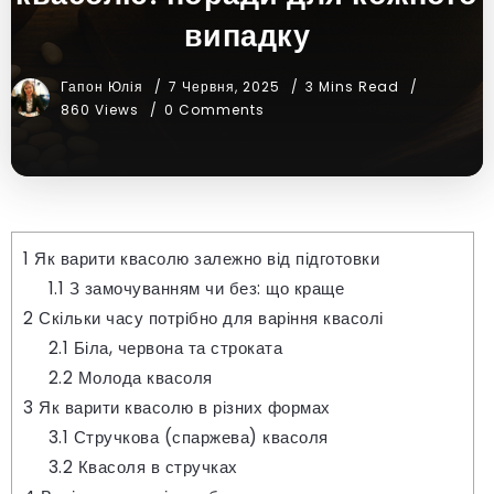
випадку
Гапон Юлія
7 Червня, 2025
3 Mins Read
860 Views
0 Comments
1
Як варити квасолю залежно від підготовки
1.1
З замочуванням чи без: що краще
2
Скільки часу потрібно для варіння квасолі
2.1
Біла, червона та строката
2.2
Молода квасоля
3
Як варити квасолю в різних формах
3.1
Стручкова (спаржева) квасоля
3.2
Квасоля в стручках