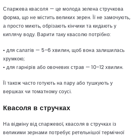
Спаржева квасоля — це молода зелена стручкова
форма, що не містить великих зерен. Її не замочують,
а просто миють, обрізають кінчики та кидають у
киплячу воду. Варити таку квасолю потрібно:
• для салатів — 5–6 хвилин, щоб вона залишилась
хрумкою;
• для гарнірів або овочевих страв — 10–12 хвилин.
Її також часто готують на пару або тушкують у
вершках чи томатному соусі.
Квасоля в стручках
На відміну від спаржевої, квасоля в стручках із
великими зернами потребує ретельнішої термічної