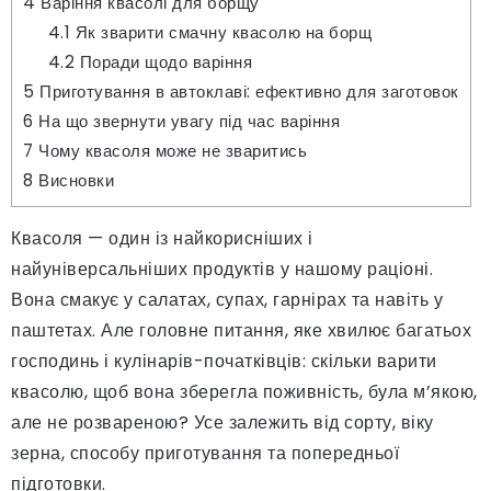
4
Варіння квасолі для борщу
4.1
Як зварити смачну квасолю на борщ
4.2
Поради щодо варіння
5
Приготування в автоклаві: ефективно для заготовок
6
На що звернути увагу під час варіння
7
Чому квасоля може не зваритись
8
Висновки
Квасоля — один із найкорисніших і
найуніверсальніших продуктів у нашому раціоні.
Вона смакує у салатах, супах, гарнірах та навіть у
паштетах. Але головне питання, яке хвилює багатьох
господинь і кулінарів-початківців: скільки варити
квасолю, щоб вона зберегла поживність, була м’якою,
але не розвареною? Усе залежить від сорту, віку
зерна, способу приготування та попередньої
підготовки.