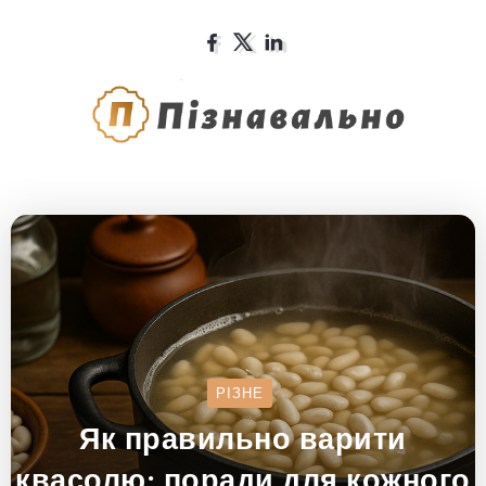
РІЗНЕ
Як правильно варити
квасолю: поради для кожного