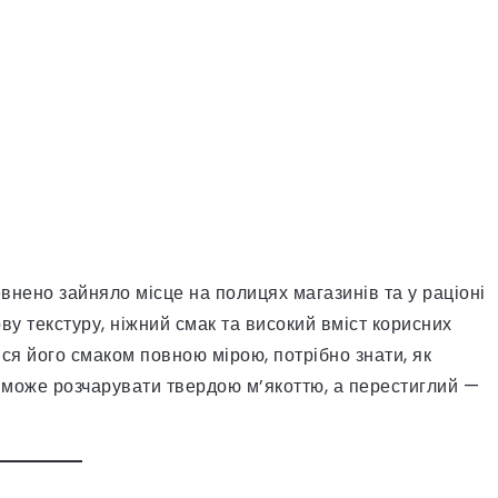
внено зайняло місце на полицях магазинів та у раціоні
ову текстуру, ніжний смак та високий вміст корисних
ися його смаком повною мірою, потрібно знати, як
 може розчарувати твердою м’якоттю, а перестиглий —