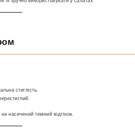
ле їх зручно використовувати у салатах.
ром
льна стиглість.
перестиглий.
 на насичений темний відтінок.