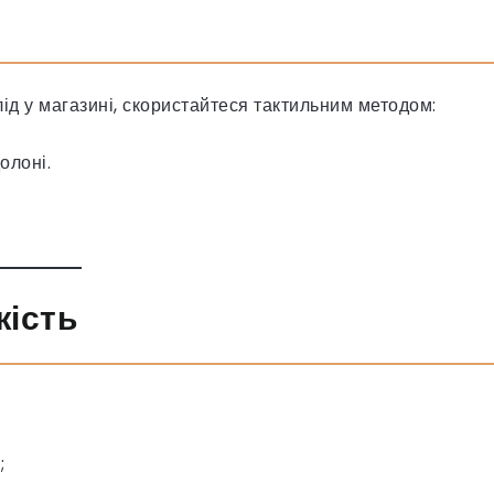
ід у магазині, скористайтеся тактильним методом:
олоні.
.
жість
;