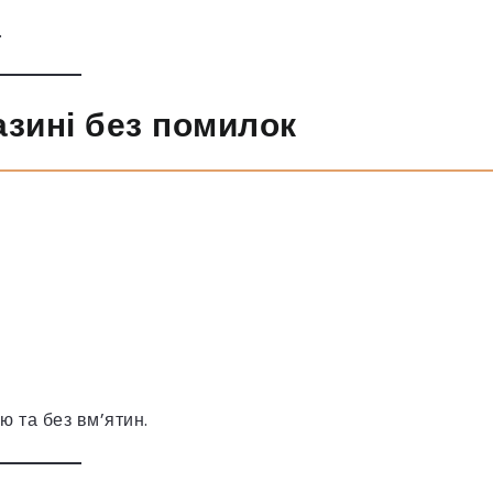
.
азині без помилок
ю та без вм’ятин.