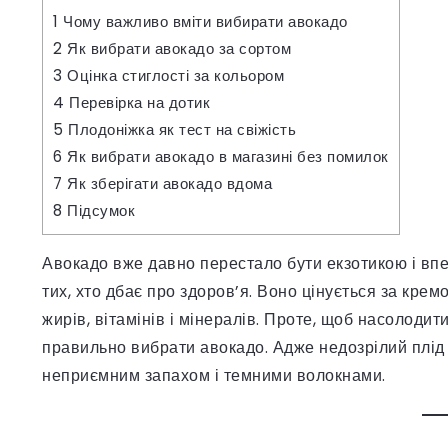
1
Чому важливо вміти вибирати авокадо
2
Як вибрати авокадо за сортом
3
Оцінка стиглості за кольором
4
Перевірка на дотик
5
Плодоніжка як тест на свіжість
6
Як вибрати авокадо в магазині без помилок
7
Як зберігати авокадо вдома
8
Підсумок
Авокадо вже давно перестало бути екзотикою і впе
тих, хто дбає про здоров’я. Воно цінується за крем
жирів, вітамінів і мінералів. Проте, щоб насолодит
правильно вибрати авокадо. Адже недозрілий плід
неприємним запахом і темними волокнами.