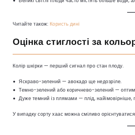
Великі світлі плоди часто містять більше води, а
Читайте також:
Користь дині
Оцінка стиглості за кольо
Колір шкірки — перший сигнал про стан плоду.
Яскраво-зелений — авокадо ще недозріле.
Темно-зелений або коричнево-зелений — оптима
Дуже темний із плямами — плід, найімовірніше, 
У випадку сорту хаас можна сміливо орієнтуватися