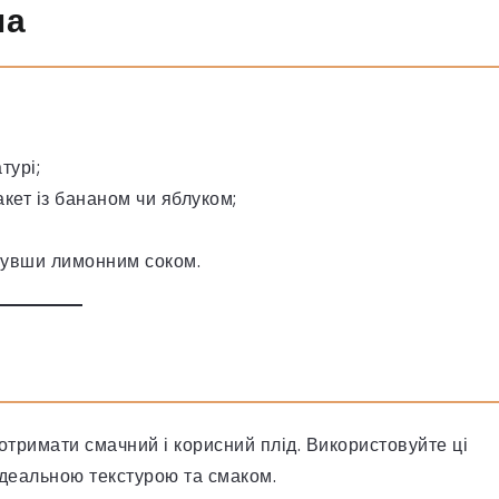
ма
турі;
кет із бананом чи яблуком;
знувши лимонним соком.
отримати смачний і корисний плід. Використовуйте ці
ідеальною текстурою та смаком.