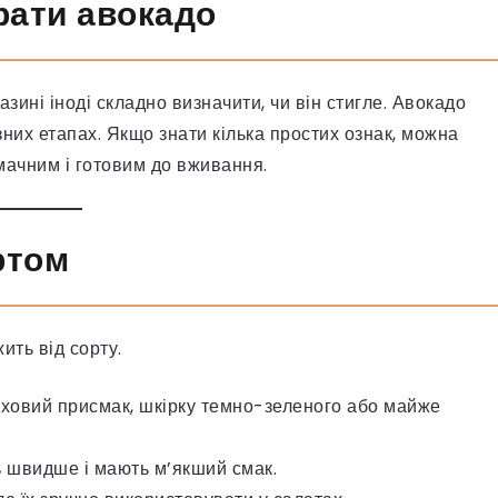
рати авокадо
зині іноді складно визначити, чи він стигле. Авокадо
зних етапах. Якщо знати кілька простих ознак, можна
мачним і готовим до вживання.
ртом
ить від сорту.
ріховий присмак, шкірку темно-зеленого або майже
ь швидше і мають м’якший смак.