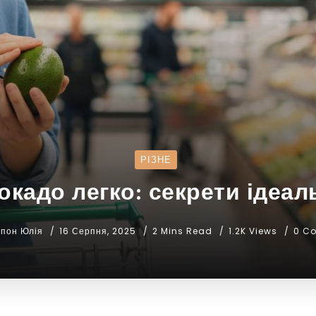
РІЗНЕ
окадо легко: секрети ідеал
апон Юлія
16 Серпня, 2025
2 Mins Read
1.2K Views
0 C