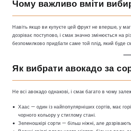
Чому важливо вміти виби
Навіть якщо ви купуєте цей фрукт не вперше, у мага
дозріває поступово, і смак значно змінюється на рі
безпомилково придбати саме той плід, який буде с
Як вибрати авокадо за со
Не всі авокадо однакові, і смак багато в чому залеж
Хаас — один із найпопулярніших сортів, має го
чорного кольору у стиглому стані.
Зеленошкірі сорти — більш ніжні, але дозрівают