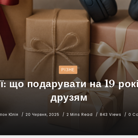
РІЗНЕ
ї: що подарувати на 19 рок
друзям
апон Юлія
20 Червня, 2025
2 Mins Read
843 Views
0 C