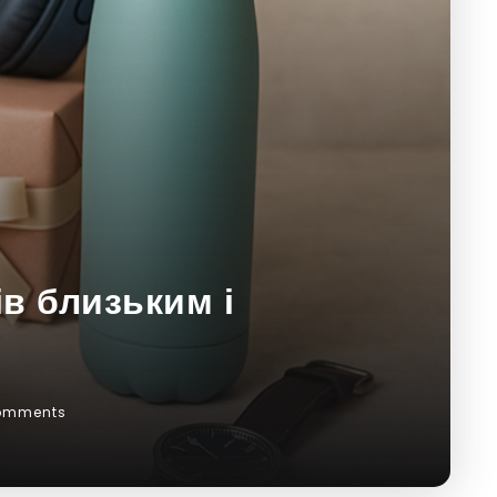
ів близьким і
omments