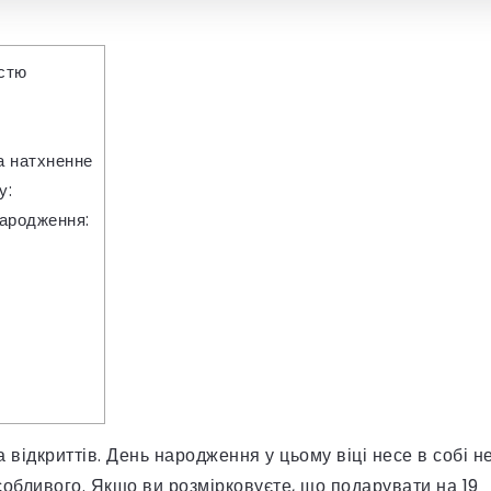
істю
а натхненне
у:
народження:
а відкриттів. День народження у цьому віці несе в собі н
собливого. Якщо ви розмірковуєте, що подарувати на 19