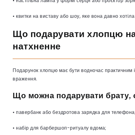
• настільна лампа у формі серця або проєктор зоря
• квитки на виставу або шоу, яке вона давно хотіла
Що подарувати хлопцю на 
натхненне
Подарунок хлопцю має бути водночас практичним і в
враження.
Що можна подарувати брату, 
• павербанк або бездротова зарядка для телефона
• набір для барбершоп-ритуалу вдома;