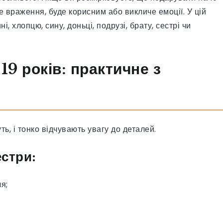
е враження, буде корисним або викличе емоції. У цій
ні, хлопцю, сину, доньці, подрузі, брату, сестрі чи
19 років: практичне з
ть, і тонко відчувають увагу до деталей.
естри:
я;