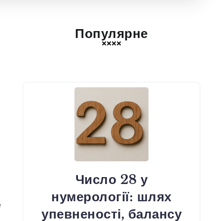
Популярне
Число 28 у
нумерології: шлях
е
упевненості, балансу