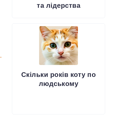
та лідерства
Скільки років коту по
людському