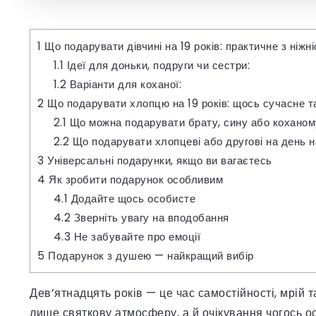
1
Що подарувати дівчині на 19 років: практичне з ніжн
1.1
Ідеї для доньки, подруги чи сестри:
1.2
Варіанти для коханої:
2
Що подарувати хлопцю на 19 років: щось сучасне т
2.1
Що можна подарувати брату, сину або коханом
2.2
Що подарувати хлопцеві або другові на день 
3
Універсальні подарунки, якщо ви вагаєтесь
4
Як зробити подарунок особливим
4.1
Додайте щось особисте
4.2
Зверніть увагу на вподобання
4.3
Не забувайте про емоції
5
Подарунок з душею — найкращий вибір
Дев’ятнадцять років — це час самостійності, мрій т
лише святкову атмосферу, а й очікування чогось о