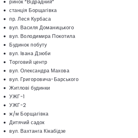
ринок “Відрадний”
станція Борщагівка
пр. Леся Курбаса
вул. Василя Доманицького
вул. Володимира Покотила
Будинок побуту
вул. Івана Дзюби
Торговий центр
вул. Олександра Махова
вул. Григоровича-Барського
Житлові будинки
УЖГ-1
УЖГ-2
ж/м Борщагівка
Дитячий садок
вул. Вахтанга Кікабідзе