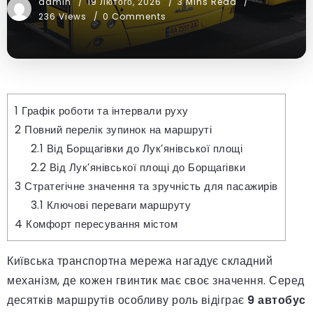
admin
19 Лютого, 2026
3 Mins Read
236 Views
0 Comments
1
Графік роботи та інтервали руху
2
Повний перелік зупинок на маршруті
2.1
Від Борщагівки до Лук’янівської площі
2.2
Від Лук’янівської площі до Борщагівки
3
Стратегічне значення та зручність для пасажирів
3.1
Ключові переваги маршруту
4
Комфорт пересування містом
Київська транспортна мережа нагадує складний
механізм, де кожен гвинтик має своє значення. Серед
десятків маршрутів особливу роль відіграє
9 автобус