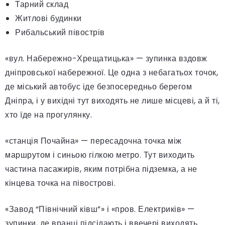
Тарний склад
Житлові будинки
Рибальський півострів
«вул. Набережно-Хрещатицька» — зупинка вздовж
дніпровської набережної. Це одна з небагатьох точок,
де міський автобус іде безпосередньо берегом
Дніпра, і у вихідні тут виходять не лише місцеві, а й ті,
хто їде на прогулянку.
«станція Почайна» — пересадочна точка між
маршрутом і синьою гілкою метро. Тут виходить
частина пасажирів, яким потрібна підземка, а не
кінцева точка на півострові.
«Завод “Північний ківш”» і «пров. Електриків» —
зупинки, де вранці підсідають і ввечері виходять