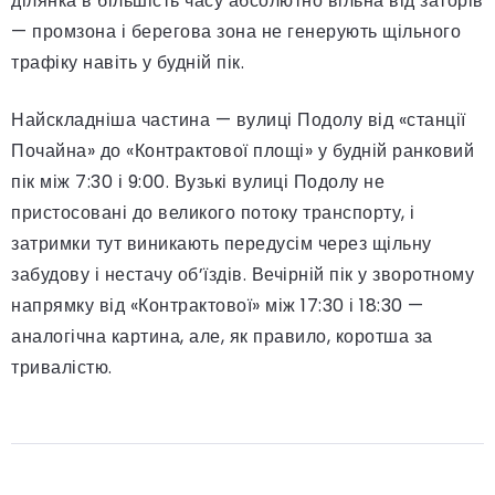
ділянка в більшість часу абсолютно вільна від заторів
— промзона і берегова зона не генерують щільного
трафіку навіть у будній пік.
Найскладніша частина — вулиці Подолу від «станції
Почайна» до «Контрактової площі» у будній ранковий
пік між 7:30 і 9:00. Вузькі вулиці Подолу не
пристосовані до великого потоку транспорту, і
затримки тут виникають передусім через щільну
забудову і нестачу об’їздів. Вечірній пік у зворотному
напрямку від «Контрактової» між 17:30 і 18:30 —
аналогічна картина, але, як правило, коротша за
тривалістю.