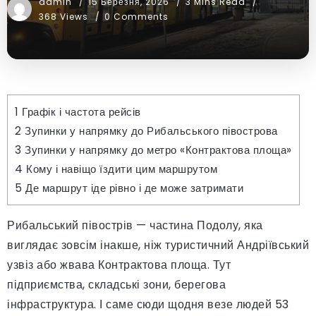
admin
15 Березня, 2026
3 Mins Read
368 Views
0 Comments
1
Графік і частота рейсів
2
Зупинки у напрямку до Рибальського півострова
3
Зупинки у напрямку до метро «Контрактова площа»
4
Кому і навіщо їздити цим маршрутом
5
Де маршрут іде рівно і де може затримати
Рибальський півострів — частина Подолу, яка
виглядає зовсім інакше, ніж туристичний Андріївський
узвіз або жвава Контрактова площа. Тут
підприємства, складські зони, берегова
інфраструктура. І саме сюди щодня везе людей 53