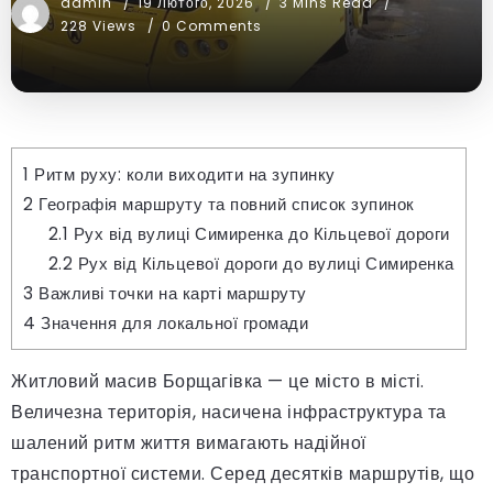
admin
19 Лютого, 2026
3 Mins Read
228 Views
0 Comments
1
Ритм руху: коли виходити на зупинку
2
Географія маршруту та повний список зупинок
2.1
Рух від вулиці Симиренка до Кільцевої дороги
2.2
Рух від Кільцевої дороги до вулиці Симиренка
3
Важливі точки на карті маршруту
4
Значення для локальної громади
Житловий масив Борщагівка — це місто в місті.
Величезна територія, насичена інфраструктура та
шалений ритм життя вимагають надійної
транспортної системи. Серед десятків маршрутів, що