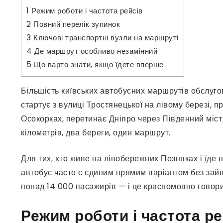
1
Режим роботи і частота рейсів
2
Повний перелік зупинок
3
Ключові транспортні вузли на маршруті
4
Де маршрут особливо незамінний
5
Що варто знати, якщо їдете вперше
Більшість київських автобусних маршрутів обслуго
стартує з вулиці Тростянецької на лівому березі, п
Осокорках, перетинає Дніпро через Південний міст 
кілометрів, два береги, один маршрут.
Для тих, хто живе на лівобережних Позняках і їде
автобус часто є єдиним прямим варіантом без зай
понад 14 000 пасажирів — і це красномовно говорит
Режим роботи і частота ре