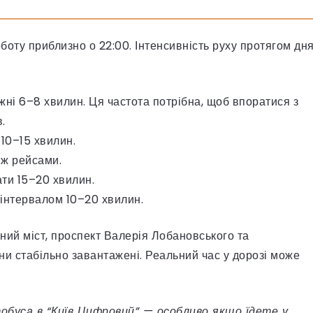
боту приблизно о 22:00. Інтенсивність руху протягом дн
жні 6–8 хвилин. Ця частота потрібна, щоб впоратися з
.
 10–15 хвилин.
іж рейсами.
ати 15–20 хвилин.
 інтервалом 10–20 хвилин.
ий міст, проспект Валерія Лобановського та
ни стабільно завантажені. Реальний час у дорозі може
обуса в “Київ Цифровий” — особливо якщо їдете у