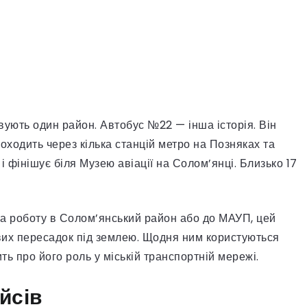
вують один район. Автобус №22 — інша історія. Він
роходить через кілька станцій метро на Позняках та
і фінішує біля Музею авіації на Солом’янці. Близько 17
 на роботу в Солом’янський район або до МАУП, цей
вих пересадок під землею. Щодня ним користуються
ь про його роль у міській транспортній мережі.
йсів