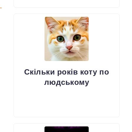
я
Скільки років коту по
людському