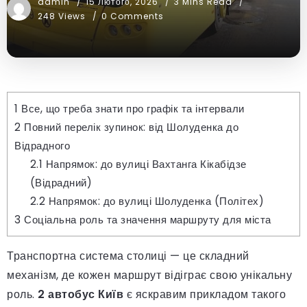
admin
15 Лютого, 2026
3 Mins Read
248 Views
0 Comments
1
Все, що треба знати про графік та інтервали
2
Повний перелік зупинок: від Шолуденка до
Відрадного
2.1
Напрямок: до вулиці Вахтанга Кікабідзе
(Відрадний)
2.2
Напрямок: до вулиці Шолуденка (Політех)
3
Соціальна роль та значення маршруту для міста
Транспортна система столиці — це складний
механізм, де кожен маршрут відіграє свою унікальну
роль.
2 автобус Київ
є яскравим прикладом такого