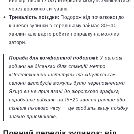
ввечері після 17:00) інтервали можуть змінюватися
через дорожню ситуацію.
Тривалість поїздки:
Подорож від початкової до
кінцевої зупинки в середньому займає 30–40
хвилин, але варто робити поправку на можливі
затори.
Порада для комфортної подорожі:
У ранкові
години на ділянках біля станцій метро
«Політехнічний інститут» та «Шулявська»
салони автобусів можуть бути переповненими.
Якщо ви не прив’язані до жорсткого графіка,
спробуйте виїхати на 15-20 хвилин раніше або
пізніше пікового часу — це зробить вашу поїздку
значно приємнішою.
Повний перелік зупинок: від