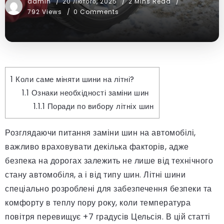
admin
20 Лютого, 2025
2 Mins Read
792 Views
0 Comments
1
Коли саме міняти шини на літні?
1.1
Ознаки необхідності заміни шин
1.1.1
Поради по вибору літніх шин
Розглядаючи питання заміни шин на автомобілі,
важливо враховувати декілька факторів, адже
безпека на дорогах залежить не лише від технічного
стану автомобіля, а і від типу шин. Літні шини
спеціально розроблені для забезпечення безпеки та
комфорту в теплу пору року, коли температура
повітря перевищує +7 градусів Цельсія. В цій статті